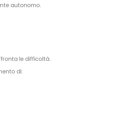
ziente autonomo.
onta le difficoltà.
mento di: