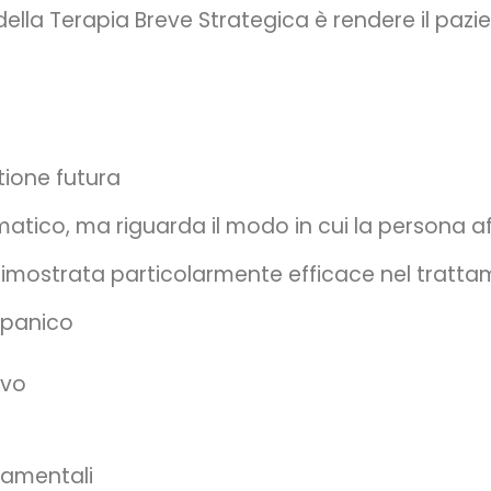
della Terapia Breve Strategica è rendere il pa
tione futura
tico, ma riguarda il modo in cui la persona affr
 dimostrata particolarmente efficace nel tratta
i panico
ivo
tamentali